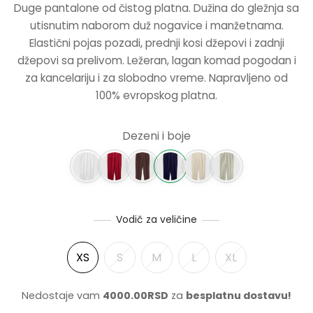
Duge pantalone od čistog platna. Dužina do gležnja sa
BILA:
4995.00
utisnutim naborom duž nogavice i manžetnama.
NJE
9990.00RSD.
Elastični pojas pozadi, prednji kosi džepovi i zadnji
džepovi sa prelivom. Ležeran, lagan komad pogodan i
NERKE
za kancelariju i za slobodno vreme. Napravljeno od
100% evropskog platna.
Dezeni i boje
Vodič za veličine
XS
S
M
L
XL
Nedostaje vam
4000.00
RSD
za
besplatnu dostavu!