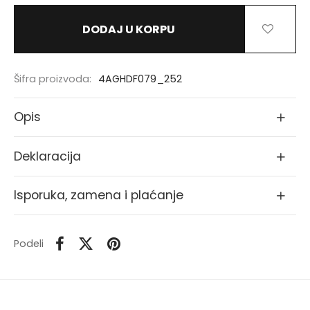
DODAJ U KORPU
Šifra proizvoda:
4AGHDF079_252
Opis
Deklaracija
Isporuka, zamena i plaćanje
Podeli