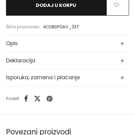
DODAJ U KORPU
Šifra proizvoda:
4CDRDF0AV_33T
Opis
Deklaracija
Isporuka, zamena i plaćanje
Podeli
Povezani proizvodi