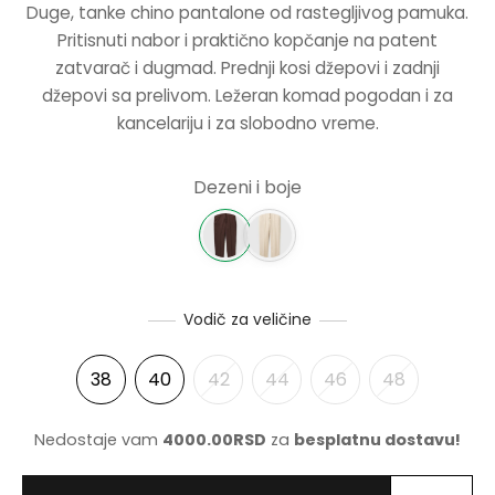
Duge, tanke chino pantalone od rastegljivog pamuka.
BILA:
4995.00
Pritisnuti nabor i praktično kopčanje na patent
NERKE
9990.00RSD.
zatvarač i dugmad. Prednji kosi džepovi i zadnji
džepovi sa prelivom. Ležeran komad pogodan i za
kancelariju i za slobodno vreme.
Dezeni i boje
Vodič za veličine
38
40
42
44
46
48
Nedostaje vam
4000.00
RSD
za
besplatnu dostavu!