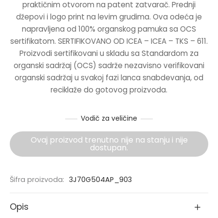
praktičnim otvorom na patent zatvarač. Prednji
2790.00RSD.
džepovi i logo print na levim grudima. Ova odeća je
NJE
napravljena od 100% organskog pamuka sa OCS
sertifikatom. SERTIFIKOVANO OD ICEA – ICEA – TKS – 611.
NERKE
Proizvodi sertifikovani u skladu sa Standardom za
organski sadržaj (OCS) sadrže nezavisno verifikovani
organski sadržaj u svakoj fazi lanca snabdevanja, od
reciklaže do gotovog proizvoda.
Vodič za veličine
Ovaj proizvod trenutno nije na stanju i nije
dostupan.
Šifra proizvoda:
3J70G504AP_903
Opis