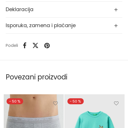
Deklaracija
Isporuka, zamena i plaćanje
Podeli
Povezani proizvodi
-
50
%
-
50
%
Ovaj
Ovaj
vod
proizvod
proizvo