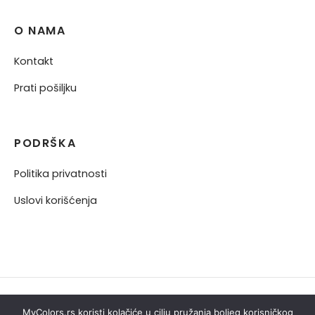
O NAMA
Kontakt
Prati pošiljku
PODRŠKA
Politika privatnosti
Uslovi korišćenja
MyColors.rs koristi kolačiće u cilju pružanja boljeg korisničkog