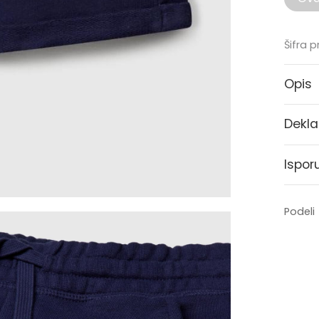
Šifra 
Opis
Dekla
Ispor
Podeli