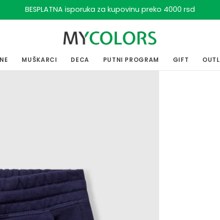
BESPLATNA isporuka za kupovinu preko 4000 rsd
ENE
MUŠKARCI
DECA
PUTNI PROGRAM
GIFT
OUT