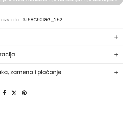
proizvoda:
3J68C901GG_252
racija
uka, zamena i plaćanje