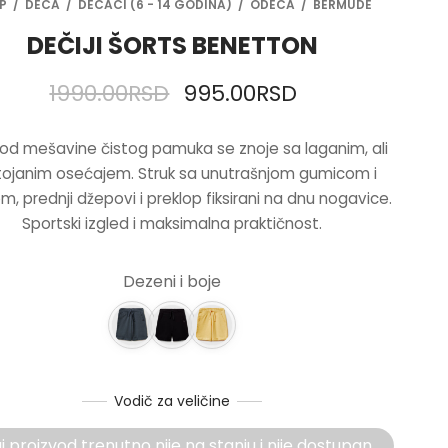
P
/
DECA
/
DEČACI (6 - 14 GODINA)
/
ODEĆA
/
BERMUDE
DEČIJI ŠORTS BENETTON
ORIGINALNA
TRENUTNA
1990.00
RSD
995.00
RSD
CENA JE
CENA JE:
 od mešavine čistog pamuka se znoje sa laganim, ali
BILA:
995.00RSD.
ojanim osećajem. Struk sa unutrašnjom gumicom i
1990.00RSD.
m, prednji džepovi i preklop fiksirani na dnu nogavice.
Sportski izgled i maksimalna praktičnost.
Dezeni i boje
Vodič za veličine
 proizvod trenutno nije na stanju i nije dostupan.