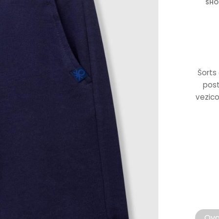
SHO
Šorts
post
vezico
Ovaj