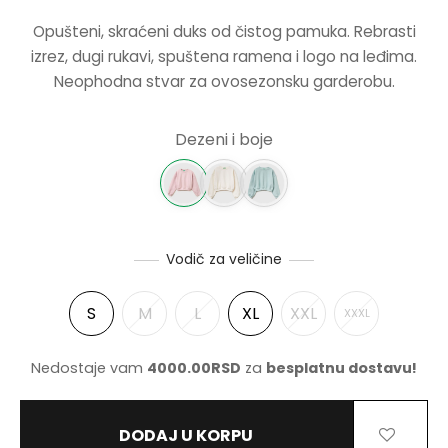
CENA JE
CENA J
Opušteni, skraćeni duks od čistog pamuka. Rebrasti
BILA:
1395.00R
NJE
izrez, dugi rukavi, spuštena ramena i logo na leđima.
2790.00RSD.
Neophodna stvar za ovosezonsku garderobu.
NERKE
Dezeni i boje
Vodič za veličine
S
M
L
XL
XXL
XXXL
Nedostaje vam
4000.00
RSD
za
besplatnu dostavu!
DODAJ U KORPU