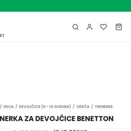
LET
/
DECA
/
DEVOJČICE (6 - 14 GODINA)
/
ODEĆA
/
TRENERKE
NERKA ZA DEVOJČICE BENETTON