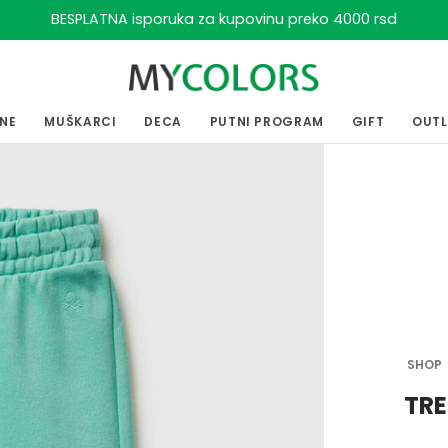
BESPLATNA isporuka za kupovinu preko 4000 rsd
ENE
MUŠKARCI
DECA
PUTNI PROGRAM
GIFT
OUT
SHOP
TRE