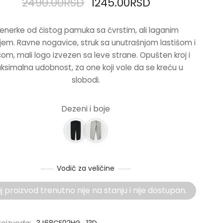
ORIGINALNA
TRENUTNA
2490.00
RSD
1245.00
RSD
CENA JE
CENA JE:
renerke od čistog pamuka sa čvrstim, ali laganim
BILA:
1245.00RSD.
jem. Ravne nogavice, struk sa unutrašnjom lastišom i
2490.00RSD.
om, mali logo izvezen sa leve strane. Opušten kroj i
simalna udobnost, za one koji vole da se kreću u
slobodi.
Dezeni i boje
Vodič za veličine
 proizvod trenutno nije na stanju i nije dostupan.