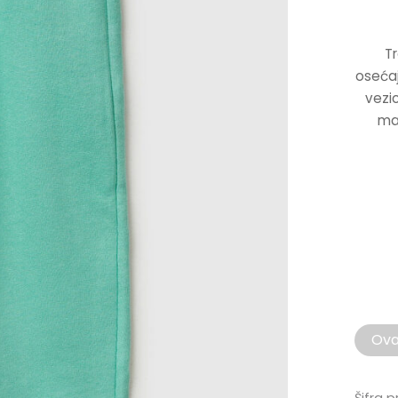
T
oseća
vezic
mak
Ovaj