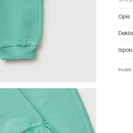
Šifra 
Opis
Dekla
Ispor
Podeli