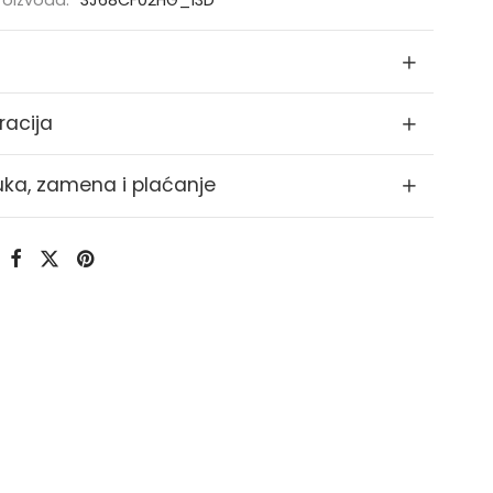
proizvoda:
3J68CF02HG_13D
racija
uka, zamena i plaćanje